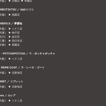
大阪］ ▶
京橋店
▶
布施店
UMEUTSUTSU ／ ゆめうつつ
京都］ ▶
祇園店
UMEROJI ／ 夢露地
大阪］ ▶
ミナミ店
兵庫］ ▶
神戸店
石川］ ▶
金沢店
三重］ ▶
四日市店
京都］ ▶
祇園店
A・POTCHAPOTCHA ／ ラ・ポッチャポッチャ
大阪］ ▶
ミナミ店
A REINE GOAT ／ ラ・レーヌ・ゴート
大阪］ ▶
北新地店
IBRET ／ リブレット
大阪］ ▶
北新地店
urea ／ ルレア
大阪］ ▶
ミナミ店