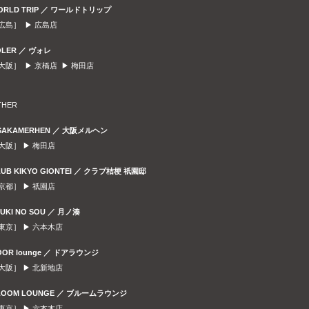
ORLD TRIP ／ ワールドトリップ
広島］ ▶
広島店
OLER ／ ヴォレ
大阪］ ▶
京橋店
▶
梅田店
THER
SAKAMERHEN ／ 大阪メルヘン
大阪］ ▶
梅田店
LUB KIKYO GIONTEI ／ クラブ桔梗 祇園邸
京都］ ▶
祇園店
SUKI NO SOU ／ 月ノ湊
東京］ ▶
六本木店
OOR lounge ／ ドアラウンジ
大阪］ ▶
北新地店
LOOM LOUNGE ／ ブルームラウンジ
東京］ ▶
六本木店