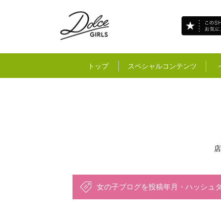
トップ
スペシャルコンテンツ
店
女の子ブログを投稿年月・ハッシュ