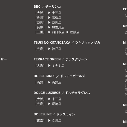
BBC ／ チャリンコ
P
［大阪］ ▶
十三店
［
［香川］ ▶
高松店
［奈良］ ▶
奈良店
M
［兵庫］ ▶
加古川店
［三重］ ▶
四日市店
▶
松阪店
［
TSUKI NO KITANOZAKA ／ ツキノキタノザカ
M
［兵庫］ ▶
神戸店
［
［
ェザー
TERRACE GREEN ／ テラスグリーン
M
［大阪］ ▶
ミナミ店
［
［
DOLCE GIRLS ／ ドルチェガールズ
［
［高知］ ▶
高知店
［
［
DOLCE LUXRECE ／ ドルチェラグレス
［
［大阪］ ▶
十三店
［兵庫］ ▶
尼崎店
M
［
DOLESLINE ／ ドレスライン
［東京］ ▶
立川店
M